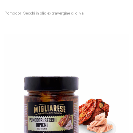
Pomodori Secchi in olio extravergine di oliva