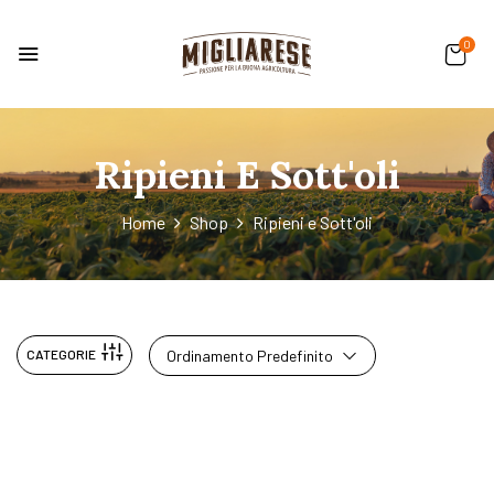
0
Ripieni E Sott'oli
Home
Shop
Ripieni e Sott'oli
CATEGORIE
Ordinamento Predefinito