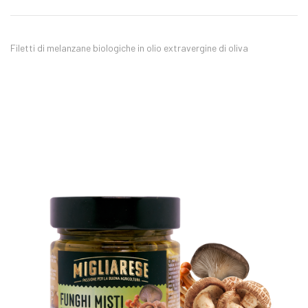
Filetti di melanzane biologiche in olio extravergine di oliva