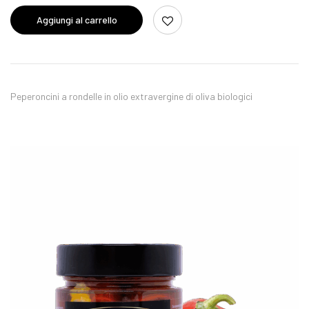
Aggiungi al carrello
Peperoncini a rondelle in olio extravergine di oliva biologici