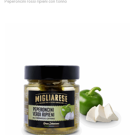
Peperoncini rossi ripieni con tonno