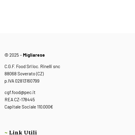
© 2025 –
Migliarese
C.G.F. Food Srl loc. Rinelli snc
88068 Soverato (CZ)
p.IVA 02813160799
cgf.food@pec.it
REA CZ-178445
Capitale Sociale 110.000€
~
Link Utili