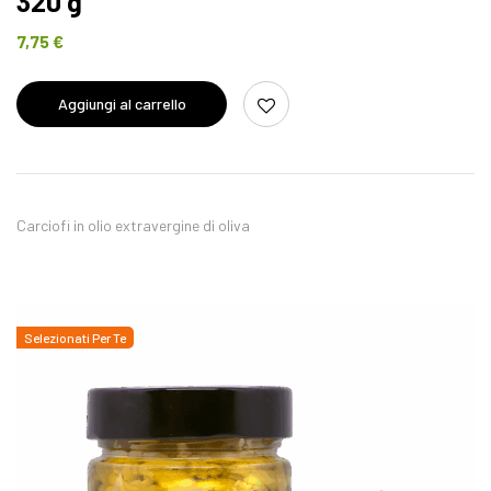
320 g
7,75
€
Aggiungi al carrello
Carciofi in olio extravergine di oliva
Selezionati Per Te