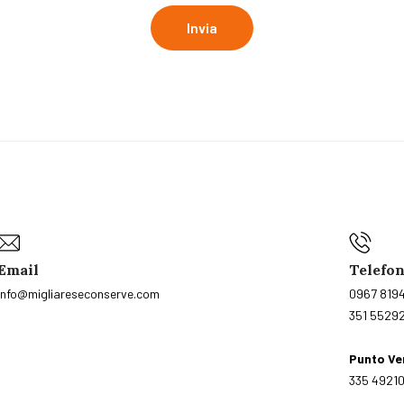
Email
Telefo
info@migliareseconserve.com
0967 819
351 5529
Punto Ve
335 4921