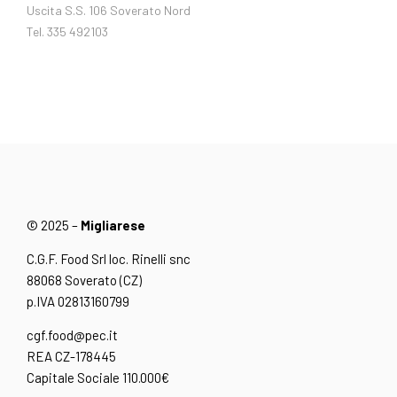
Uscita S.S. 106 Soverato Nord
Tel. 335 492103
© 2025 –
Migliarese
C.G.F. Food Srl loc. Rinelli snc
88068 Soverato (CZ)
p.IVA 02813160799
cgf.food@pec.it
REA CZ-178445
Capitale Sociale 110.000€