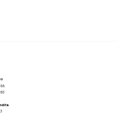
no
466
283
ndita
03