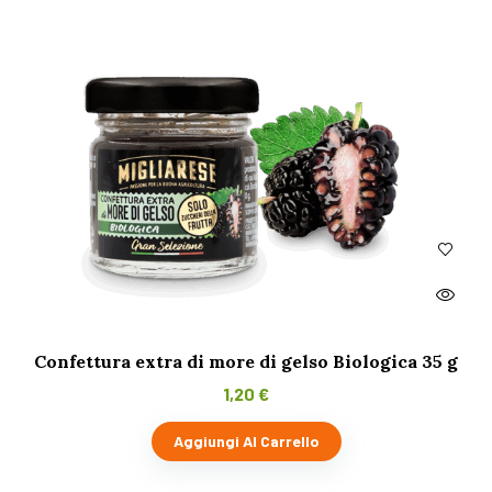
Confettura extra di more di gelso Biologica 35 g
1,20
€
Aggiungi Al Carrello