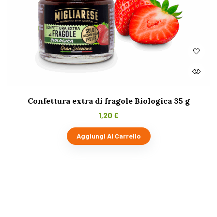
Confettura extra di fragole Biologica 35 g
1,20
€
Aggiungi Al Carrello