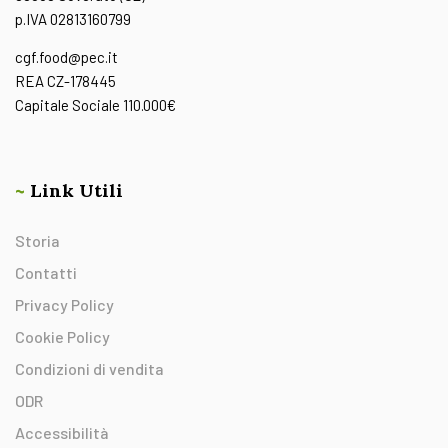
p.IVA 02813160799
cgf.food@pec.it
REA CZ-178445
Capitale Sociale 110.000€
~
Link Utili
Storia
Contatti
Privacy Policy
Cookie Policy
Condizioni di vendita
ODR
Accessibilità