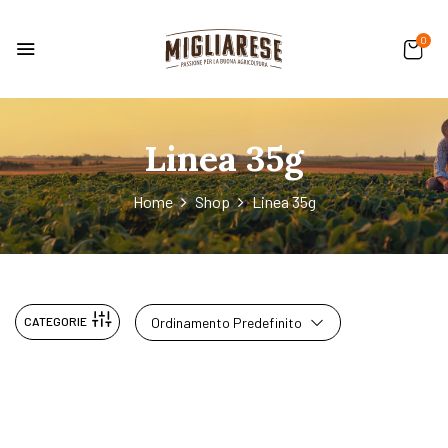
0
Linea 35g
Home
Shop
Linea 35g
CATEGORIE
Ordinamento Predefinito