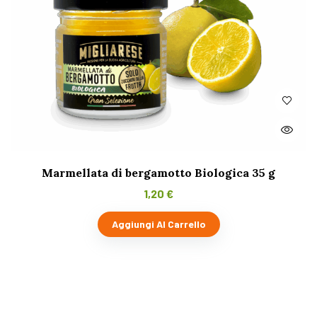
Marmellata di bergamotto Biologica 35 g
1,20
€
Aggiungi Al Carrello