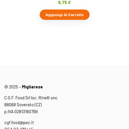
6,75
€
Aggiungi Al Carrello
© 2025 –
Migliarese
C.G.F. Food Srl loc. Rinelli snc
88068 Soverato (CZ)
p.IVA 02813160799
cgf.food@pec.it