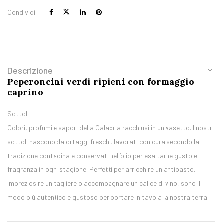
Condividi :
Descrizione
Peperoncini verdi ripieni con formaggio
caprino
Sottoli
Colori, profumi e sapori della Calabria racchiusi in un vasetto. I nostri
sottoli nascono da ortaggi freschi, lavorati con cura secondo la
tradizione contadina e conservati nell’olio per esaltarne gusto e
fragranza in ogni stagione. Perfetti per arricchire un antipasto,
impreziosire un tagliere o accompagnare un calice di vino, sono il
modo più autentico e gustoso per portare in tavola la nostra terra.