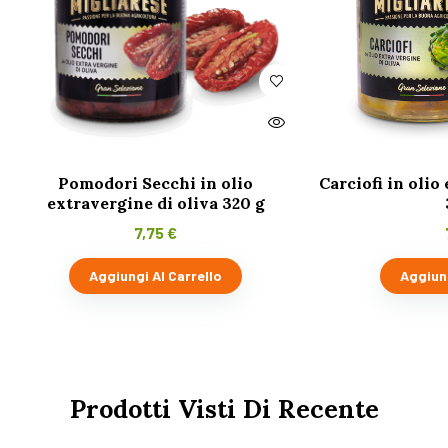
Pomodori Secchi in olio
Carciofi in olio
extravergine di oliva 320 g
7,75
€
Aggiungi Al Carrello
Aggiung
Prodotti Visti Di Recente