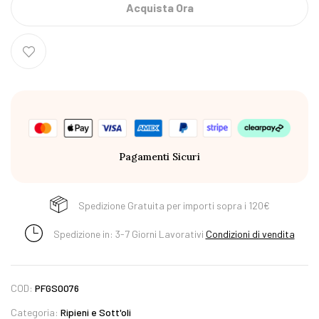
Acquista Ora
Pagamenti Sicuri
Spedizione Gratuita per importi sopra i 120€
Spedizione in: 3-7 Giorni Lavorativi
Condizioni di vendita
COD:
PFGS0076
Categoria:
Ripieni e Sott'oli