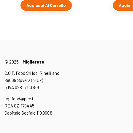
Aggiungi Al Carrello
Aggiung
© 2025 –
Migliarese
C.G.F. Food Srl loc. Rinelli snc
88068 Soverato (CZ)
p.IVA 02813160799
cgf.food@pec.it
REA CZ-178445
Capitale Sociale 110.000€