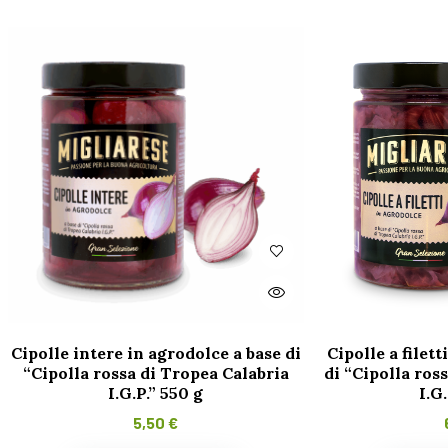
Cipolle intere in agrodolce a base di
Cipolle a filett
“Cipolla rossa di Tropea Calabria
di “Cipolla ros
I.G.P.” 550 g
I.G
5,50
€