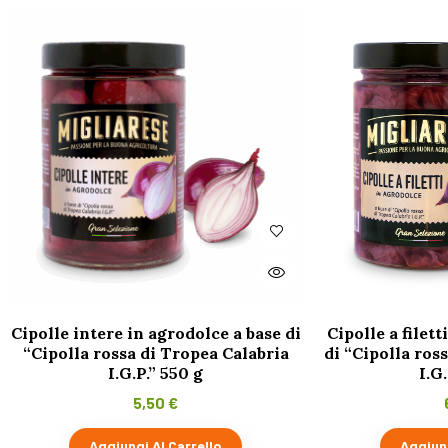
Cipolle intere in agrodolce a base di
Cipolle a filett
“Cipolla rossa di Tropea Calabria
di “Cipolla ros
I.G.P.” 550 g
I.G
5,50
€
Aggiungi Al Carrello
Aggiung