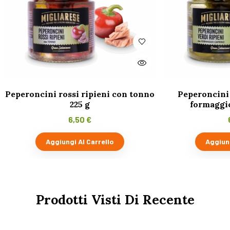
Peperoncini rossi ripieni con tonno
Peperoncini 
225 g
formaggio
6,50
€
Aggiungi Al Carrello
Aggiung
Prodotti Visti Di Recente