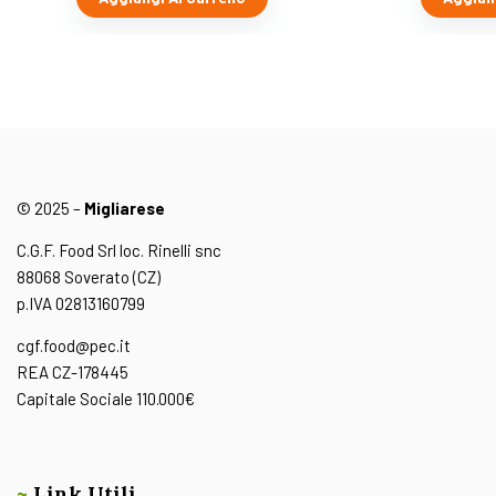
© 2025 –
Migliarese
C.G.F. Food Srl loc. Rinelli snc
88068 Soverato (CZ)
p.IVA 02813160799
cgf.food@pec.it
REA CZ-178445
Capitale Sociale 110.000€
~
Link Utili