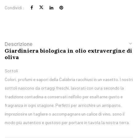
Condividi :
Descrizione
Giardiniera biologica in olio extravergine di
oliva
Sottoli
Colori, profumi e sapori della Calabria racchiusi in un vasetto. I nostri
sottoli nascono da ortaggi freschi, lavorati con cura secondo la
tradizione contadina e conservati nell’olio per esaltarne gusto e
fragranza in ogni stagione. Perfetti per arricchire un antipasto,
impreziosire un tagliere o accompagnare un calice di vino, sono il
modo più autentico e gustoso per portare in tavola la nostra terra.