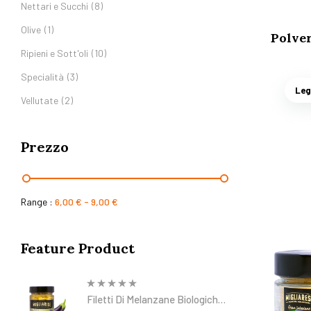
Nettari e Succhi
(8)
Olive
(1)
Polve
Ripieni e Sott'oli
(10)
Specialità
(3)
Leg
Vellutate
(2)
Prezzo
Range :
6,00
€
-
9,00
€
Feature Product
Filetti Di Melanzane Biologiche