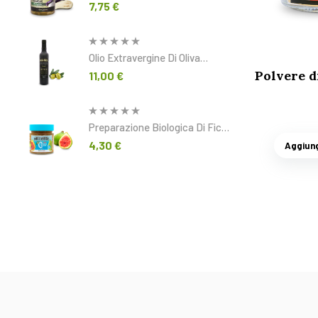
In Olio Extravergine Di Oliva 320
7,75
€
G
Olio Extravergine Di Oliva
Biologico FRUTTATO 500 Ml
Polvere d
11,00
€
Preparazione Biologica Di Fichi
Con Edulcorante 240 G
4,30
€
Aggiung