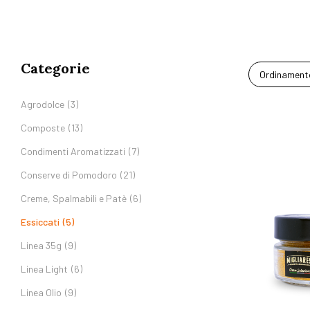
Categorie
Ordinamento
Agrodolce
(3)
Composte
(13)
Condimenti Aromatizzati
(7)
Conserve di Pomodoro
(21)
Creme, Spalmabili e Patè
(6)
Essiccati
(5)
Linea 35g
(9)
Linea Light
(6)
Linea Olio
(9)