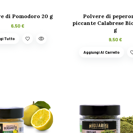
re di Pomodoro 20 g
Polvere di pepero
piccante Calabrese Bi
6,50
€
g
gi Tutto
9,50
€
Aggiungi Al Carrello