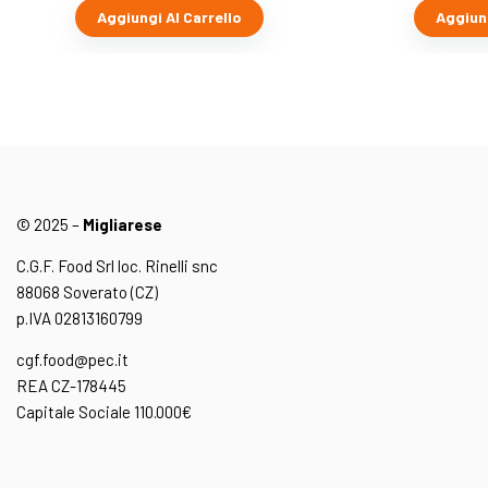
Aggiungi Al Carrello
Aggiung
© 2025 –
Migliarese
C.G.F. Food Srl loc. Rinelli snc
88068 Soverato (CZ)
p.IVA 02813160799
cgf.food@pec.it
REA CZ-178445
Capitale Sociale 110.000€