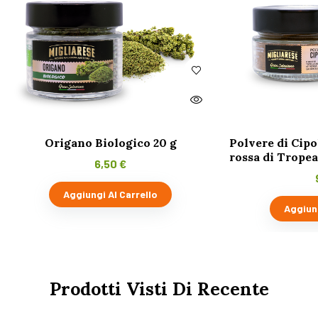
Origano Biologico 20 g
Polvere di Cipol
rossa di Tropea 
6,50
€
Aggiungi Al Carrello
Aggiung
Prodotti Visti Di Recente