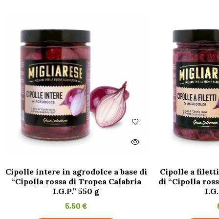
Cipolle intere in agrodolce a base di
Cipolle a filett
“Cipolla rossa di Tropea Calabria
di “Cipolla ros
I.G.P.” 550 g
I.G
5,50
€