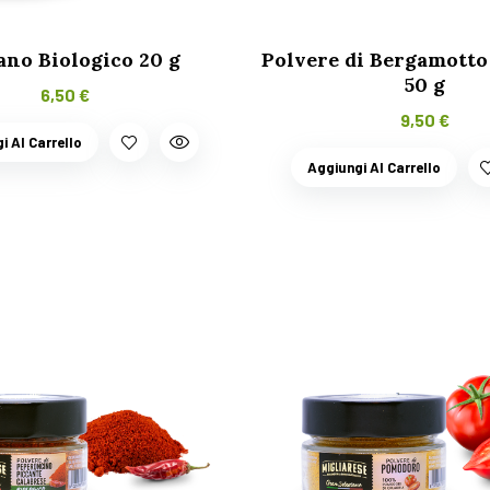
ano Biologico 20 g
Polvere di Bergamotto
50 g
6,50
€
9,50
€
i Al Carrello
Aggiungi Al Carrello