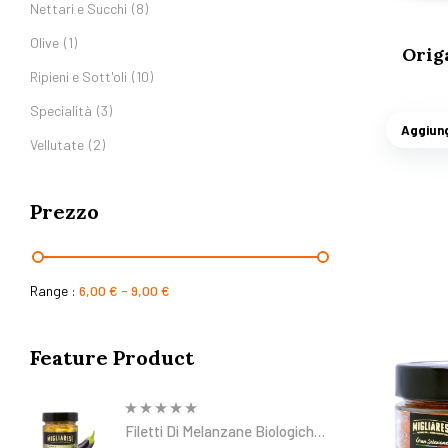
Nettari e Succhi
(8)
Olive
(1)
Orig
Ripieni e Sott'oli
(10)
Specialità
(3)
Aggiung
Vellutate
(2)
Prezzo
Range :
6,00
€
-
9,00
€
Feature Product
Filetti Di Melanzane Biologiche