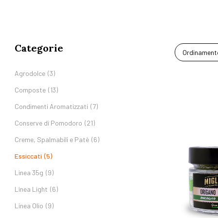
Categorie
Ordinamento
Agrodolce
(3)
Composte
(13)
Condimenti Aromatizzati
(7)
Conserve di Pomodoro
(21)
Creme, Spalmabili e Patè
(6)
Essiccati
(5)
Linea 35g
(9)
Linea Light
(6)
Linea Olio
(9)