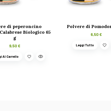
ere di peperoncino
Polvere di Pomodor
Calabrese Biologico 65
6,50
€
g
Leggi Tutto
9,50
€
i Al Carrello