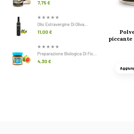
In Olio Extravergine Di Oliva 320
7,75
€
G
Olio Extravergine Di Oliva
Biologico FRUTTATO 500 Ml
Polv
11,00
€
piccante 
Preparazione Biologica Di Fichi
Con Edulcorante 240 G
4,30
€
Aggiung