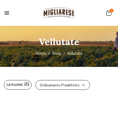
0
Vellutate
Home
Shop
Vellutate
CATEGORIE
Ordinamento Predefinito