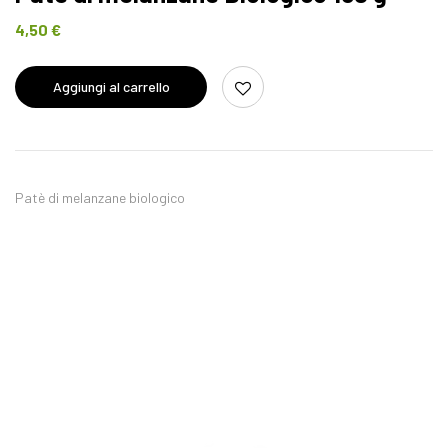
4,50
€
Aggiungi al carrello
Patè di melanzane biologico