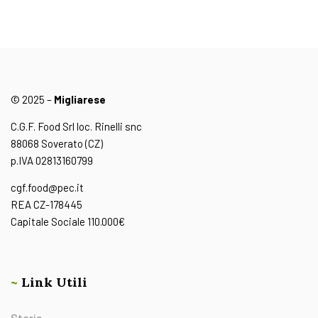
© 2025 –
Migliarese
C.G.F. Food Srl loc. Rinelli snc
88068 Soverato (CZ)
p.IVA 02813160799
cgf.food@pec.it
REA CZ-178445
Capitale Sociale 110.000€
~
Link Utili
Storia