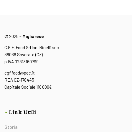
© 2025 –
Migliarese
C.G.F. Food Srl loc. Rinelli snc
88068 Soverato (CZ)
p.IVA 02813160799
cgf.food@pec.it
REA CZ-178445
Capitale Sociale 110.000€
~
Link Utili
Storia