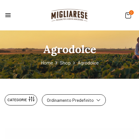
0
Agrodolce
Home
Shop
Agrodolce
CATEGORIE
Ordinamento Predefinito