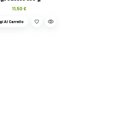
11,50
€
i Al Carrello