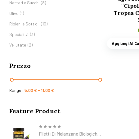
Nettari e Succhi
(8)
“Cipol
Tropea Ca
Olive
(1)
Ripieni e Sott'oli
(10)
Specialità
(3)
Aggiungi Al Ca
Vellutate
(2)
Prezzo
Range :
5,00
€
-
11,00
€
Feature Product
Filetti Di Melanzane Biologiche