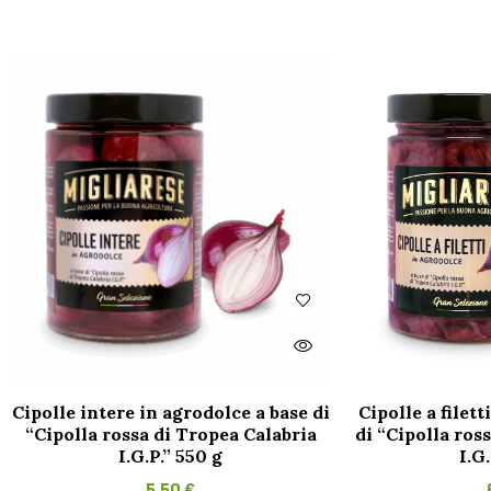
Cipolle intere in agrodolce a base di
Cipolle a filett
“Cipolla rossa di Tropea Calabria
di “Cipolla ros
I.G.P.” 550 g
I.G
5,50
€