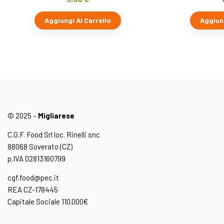
Aggiungi Al Carrello
Aggiung
© 2025 –
Migliarese
C.G.F. Food Srl loc. Rinelli snc
88068 Soverato (CZ)
p.IVA 02813160799
cgf.food@pec.it
REA CZ-178445
Capitale Sociale 110.000€