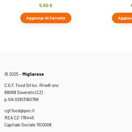
5,50
€
Aggiungi Al Carrello
Aggiung
© 2025 –
Migliarese
C.G.F. Food Srl loc. Rinelli snc
88068 Soverato (CZ)
p.IVA 02813160799
cgf.food@pec.it
REA CZ-178445
Capitale Sociale 110.000€