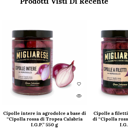
Prodotti Visti Di Recente
Cipolle intere in agrodolce a base di
Cipolle a filett
“Cipolla rossa di Tropea Calabria
di “Cipolla ros
I.G.P.” 550 g
I.G