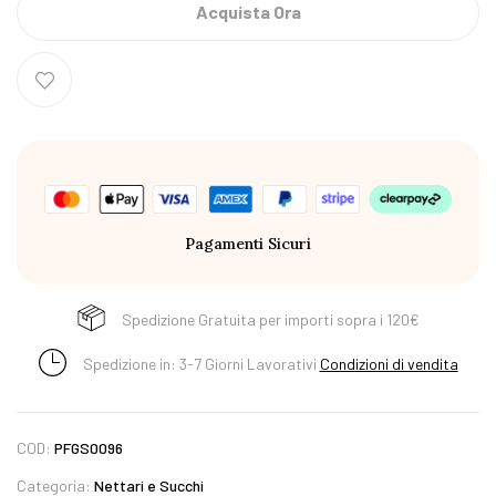
Acquista Ora
Pagamenti Sicuri
Spedizione Gratuita per importi sopra i 120€
Spedizione in: 3-7 Giorni Lavorativi
Condizioni di vendita
COD:
PFGS0096
Categoria:
Nettari e Succhi