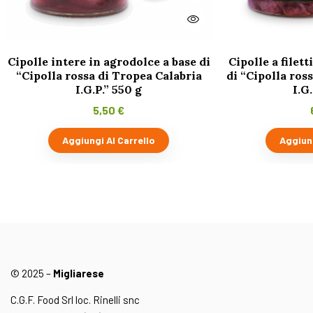
Cipolle intere in agrodolce a base di
Cipolle a filett
“Cipolla rossa di Tropea Calabria
di “Cipolla ros
I.G.P.” 550 g
I.G
5,50
€
Aggiungi Al Carrello
Aggiung
© 2025 –
Migliarese
C.G.F. Food Srl loc. Rinelli snc