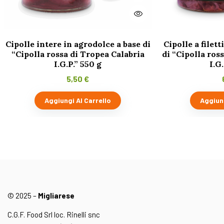
Cipolle intere in agrodolce a base di
Cipolle a filett
“Cipolla rossa di Tropea Calabria
di “Cipolla ros
I.G.P.” 550 g
I.G
5,50
€
Aggiungi Al Carrello
Aggiung
© 2025 –
Migliarese
C.G.F. Food Srl loc. Rinelli snc