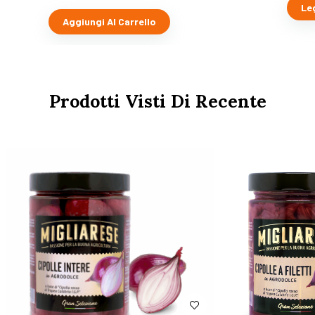
Le
Aggiungi Al Carrello
Prodotti Visti Di Recente