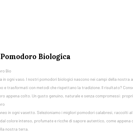
i Pomodoro Biologica
ro Bio
ria in ogni vaso. I nostri pomodori biologici nascono nei campi della nostra
no e trasformati con metodi che rispettano la tradizione. Il risultato? Con
ro appena colto. Un gusto genuino, naturale e senza compromessi: propri
oro
aneo in ogni vasetto. Selezioniamo i migliori pomodori calabresi, raccolti a
dal colore intenso, profumate e ricche di sapore autentico, come appena c
lla nostra terra.