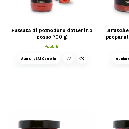
Passata di pomodoro datterino
Bruschel
rosso 700 g
preparat
4,50
€
Aggiungi Al Carrello
Aggiung