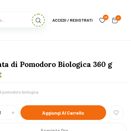
18
0
ACCEDI / REGISTRATI
ata di Pomodoro Biologica 360 g
€
i pomodoro biologica
Aggiungi Al Carrello
Acquista Ora