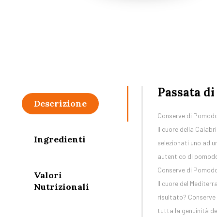
Passata d
Descrizione
Conserve di Pomodo
Il cuore della Calab
Ingredienti
selezionati uno ad u
autentico di pomodo
Conserve di Pomod
Valori
Il cuore del Mediterr
Nutrizionali
risultato? Conserve 
tutta la genuinità de