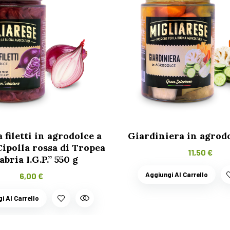
a filetti in agrodolce a
Giardiniera in agrodo
Cipolla rossa di Tropea
11,50
€
abria I.G.P.” 550 g
Aggiungi Al Carrello
6,00
€
i Al Carrello