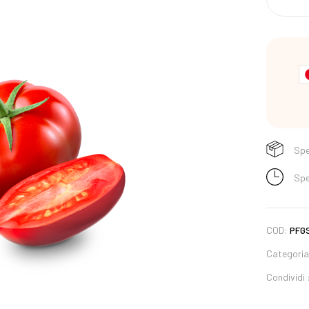
Spe
Spe
COD:
PFG
Categori
Condividi 