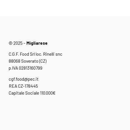
© 2025 –
Migliarese
C.G.F. Food Srl loc. Rinelli snc
88068 Soverato (CZ)
p.IVA 02813160799
cgf.food@pec.it
REA CZ-178445
Capitale Sociale 110.000€