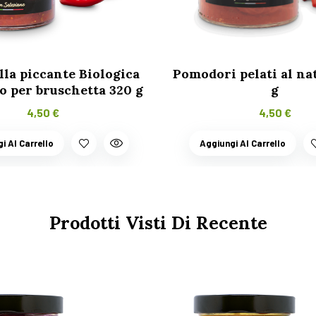
la piccante Biologica
Pomodori pelati al na
o per bruschetta 320 g
g
4,50
€
4,50
€
i Al Carrello
Aggiungi Al Carrello
Prodotti Visti Di Recente