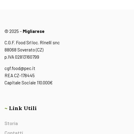
© 2025 –
Migliarese
C.G.F. Food Srl loc. Rinelli snc
88068 Soverato (CZ)
p.IVA 02813160799
cgf.food@pec.it
REA CZ-178445
Capitale Sociale 110.000€
~
Link Utili
Storia
Contatti