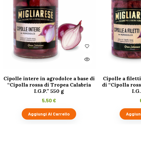
Cipolle intere in agrodolce a base di
Cipolle a filett
“Cipolla rossa di Tropea Calabria
di “Cipolla ros
I.G.P.” 550 g
I.G
5,50
€
Aggiungi Al Carrello
Aggiung