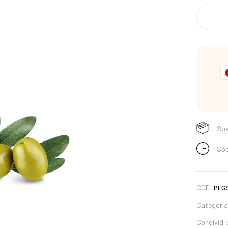
Spe
Spe
COD:
PFG
Categori
Condividi 