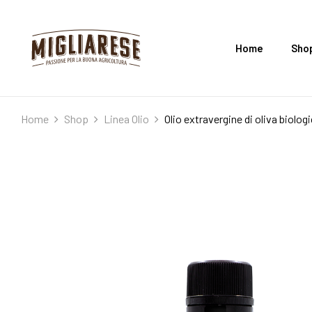
Home
Sho
Home
Shop
Linea Olio
Olio extravergine di oliva biol