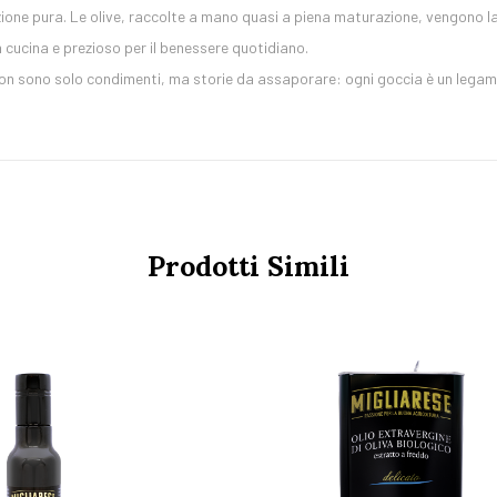
zione pura. Le olive, raccolte a mano quasi a piena maturazione, vengono la
n cucina e prezioso per il benessere quotidiano.
e non sono solo condimenti, ma storie da assaporare: ogni goccia è un legam
Prodotti Simili