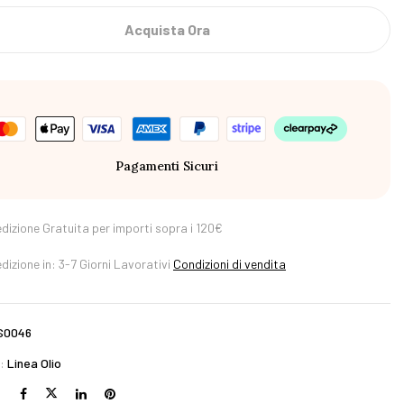
Acquista Ora
Pagamenti Sicuri
dizione Gratuita per importi sopra i 120€
dizione in: 3-7 Giorni Lavorativi
Condizioni di vendita
S0046
a:
Linea Olio
: