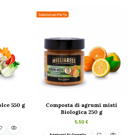
Selezionati Per Te
lce 550 g
Composta di agrumi misti
Biologica 250 g
5,50
€
Aggiungi Al Carrello