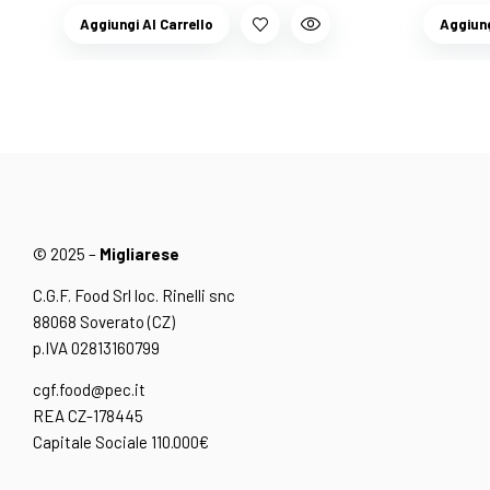
Aggiungi Al Carrello
Aggiung
© 2025 –
Migliarese
C.G.F. Food Srl loc. Rinelli snc
88068 Soverato (CZ)
p.IVA 02813160799
cgf.food@pec.it
REA CZ-178445
Capitale Sociale 110.000€