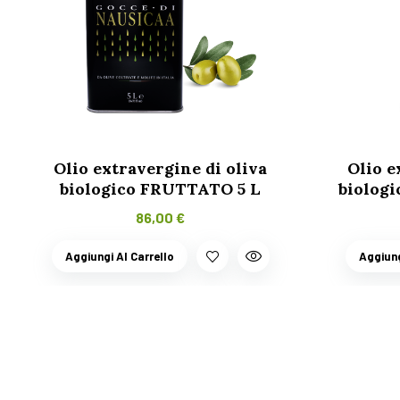
Olio extravergine di oliva
Olio e
biologico FRUTTATO 5 L
biolog
86,00
€
Aggiungi Al Carrello
Aggiung