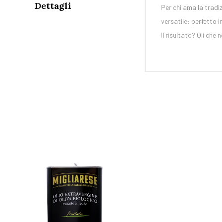
Dettagli
Per chi ama la tradi
versatile: perfetto i
Il risultato? Oli ch