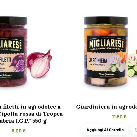
a filetti in agrodolce a
Giardiniera in agrodo
Cipolla rossa di Tropea
11,50
€
abria I.G.P.” 550 g
Aggiungi Al Carrello
6,00
€