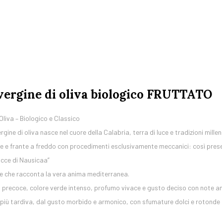
vergine di oliva biologico FRUTTATO
Oliva – Biologico e Classico
rgine di oliva nasce nel cuore della Calabria, terra di luce e tradizioni millen
 e frante a freddo con procedimenti esclusivamente meccanici: così preserv
occe di Nausicaa”
le che racconta la vera anima mediterranea.
recoce, colore verde intenso, profumo vivace e gusto deciso con note amar
più tardiva, dal gusto morbido e armonico, con sfumature dolci e rotonde