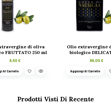
xtravergine di oliva
Olio extravergine d
ico FRUTTATO 250 ml
biologico DELICA
6,50
€
86,00
€
i Al Carrello
Aggiungi Al Carrello
Prodotti Visti Di Recente