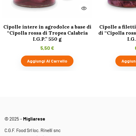
Cipolle intere in agrodolce a base di
Cipolle a filett
“Cipolla rossa di Tropea Calabria
di “Cipolla ros
I.G.P.” 550 g
I.G
5,50
€
Aggiungi Al Carrello
Aggiung
© 2025 –
Migliarese
C.G.F. Food Srl loc. Rinelli snc