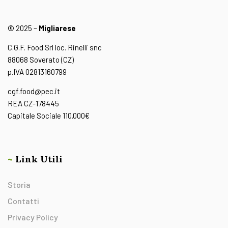
© 2025 –
Migliarese
C.G.F. Food Srl loc. Rinelli snc
88068 Soverato (CZ)
p.IVA 02813160799
cgf.food@pec.it
REA CZ-178445
Capitale Sociale 110.000€
~
Link Utili
Storia
Contatti
Privacy Policy