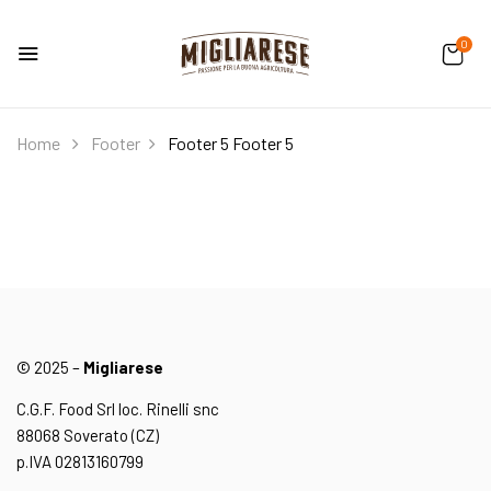
0
Home
Footer
Footer 5
Footer 5
© 2025 –
Migliarese
C.G.F. Food Srl loc. Rinelli snc
88068 Soverato (CZ)
p.IVA 02813160799