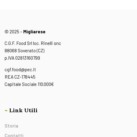
© 2025 –
Migliarese
C.G.F. Food Srl loc. Rinelli snc
88068 Soverato (CZ)
p.IVA 02813160799
cgf.food@pec.it
REA CZ-178445
Capitale Sociale 110.000€
~
Link Utili
Storia
Contatti